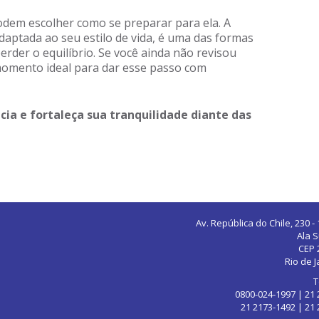
odem escolher como se preparar para ela. A
daptada ao seu estilo de vida, é uma das formas
rder o equilíbrio. Se você ainda não revisou
momento ideal para dar esse passo com
ia e fortaleça sua tranquilidade diante das
Av. República do Chile, 230 -
Ala S
CEP 
Rio de J
T
0800-024-1997 | 21
21 2173-1492 | 21