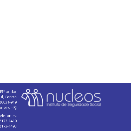
 15° andar
ul, Centro
20031-919
aneiro - RJ
elefones:
 2173-1410
 2173-1493