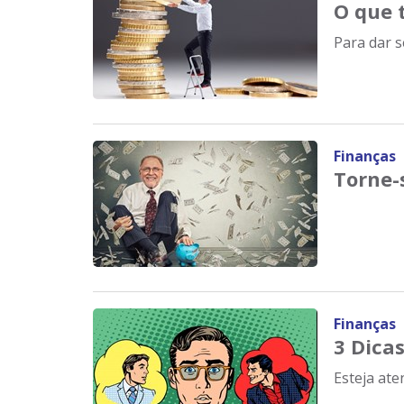
O que t
Para dar s
Finanças
Torne-
Finanças
3 Dica
Esteja aten