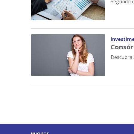
Segundo da
Investim
Consór
Descubra a
NUCLEOS