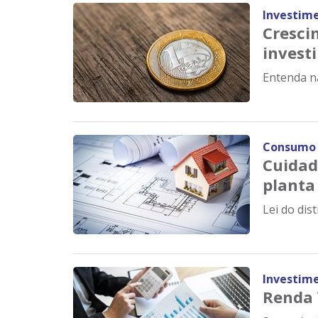
Investim
Cresci
investi
Entenda na
Consumo
Cuidad
planta
Lei do dis
Investim
Renda 