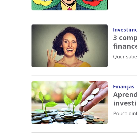
Investim
3 comp
financ
Quer saber
Finanças
Aprend
investi
Pouco dinh